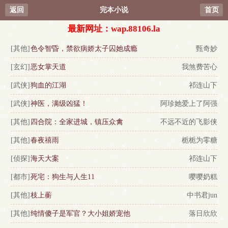
返回
完本小说
首页
最新网址：wap.88106.la
[其他]
色令智昏，禁欲病娇太子囚她成瘾
甄奇妙
[玄幻]
恶女掌天道
我煞费苦心
[武侠]
狗血的江湖
祁连山下
[武侠]
神医，满级凶猛！
阿珍她爱上了阿强
[其他]
四合院：全家进城，镇压众禽
不远不近的飞影侠
[其他]
春夜禧雨
栀栀为零糖
[侦探]
海天大案
祁连山下
[都市]
死宅：狗生与人生11
嘤嘤奶糕
[其他]
枝上蘅
中书君jun
[其他]
纯情傻子是军官？大小姐娇宠他
落日欣欣