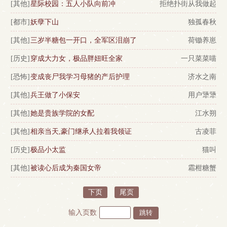
[其他]
星际校园：五人小队向前冲
拒绝扑街从我做起
[都市]
妖孽下山
独孤春秋
[其他]
三岁半糖包一开口，全军区泪崩了
荷锄养崽
[历史]
穿成大力女，极品胖妞旺全家
一只菜菜喵
[恐怖]
变成丧尸我学习母猪的产后护理
济水之南
[其他]
兵王做了小保安
用户犟犟
[其他]
她是贵族学院的女配
江水朔
[其他]
相亲当天,豪门继承人拉着我领证
古凌菲
[历史]
极品小太监
猫叫
[其他]
被读心后成为秦国女帝
霜柑糖蟹
下页
尾页
输入页数