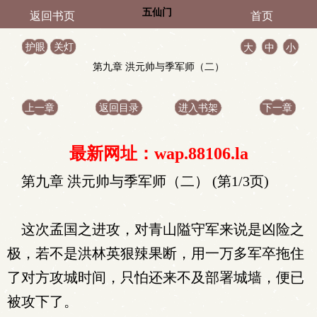
五仙门
返回书页
首页
护眼
关灯
大
中
小
第九章 洪元帅与季军师（二）
上一章
返回目录
进入书架
下一章
最新网址：wap.88106.la
第九章 洪元帅与季军师（二） (第1/3页)
这次孟国之进攻，对青山隘守军来说是凶险之
极，若不是洪林英狠辣果断，用一万多军卒拖住
了对方攻城时间，只怕还来不及部署城墙，便已
被攻下了。