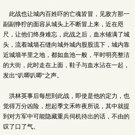
此战也让城内百姓吓的亡魂皆冒，见敌方那一
副副狰狞的面容从城头上不断冒上来，近在咫
尺，让他们终身难忘，此战之后，血水铺满了城
头，流着城墙石缝向城外城内股股流下，城内靠
近城墙半里之地，都如血池一般，平时明亮整洁
的大街，此时走在上面，鞋子与血水沾在一起，
发出“叭唧叭唧”之声。
洪林英事后每想到此战，即使是他的定力，也
觉得万分凶险，想起季文禾昨夜所说，其中就提
到对方军中可能隐藏重兵伺机待出的话，不由的
叹了口了气。