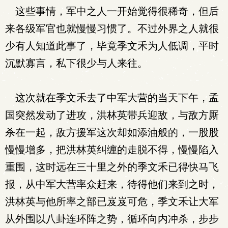
这些事情，军中之人一开始觉得很稀奇，但后
来各级军官也就慢慢习惯了。不过外界之人就很
少有人知道此事了，毕竟季文禾为人低调，平时
沉默寡言，私下很少与人来往。
这次就在季文禾去了中军大营的当天下午，孟
国突然发动了进攻，洪林英带兵迎敌，与敌方厮
杀在一起，敌方援军这次却如添油般的，一股股
慢慢增多，把洪林英纠缠的走脱不得，慢慢陷入
重围，这时远在三十里之外的季文禾已得快马飞
报，从中军大营率众赶来，待得他们来到之时，
洪林英与他所率之部已岌岌可危，季文禾让大军
从外围以八卦连环阵之势，循环向内冲杀，步步