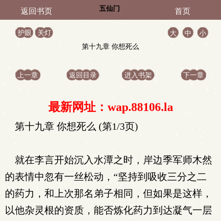
五仙门
返回书页
首页
护眼
关灯
大
中
小
第十九章 你想死么
上一章
返回目录
进入书架
下一章
最新网址：wap.88106.la
第十九章 你想死么 (第1/3页)
就在李言开始沉入水潭之时，岸边季军师木然
的表情中忽有一丝松动，“坚持到吸收三分之二
的药力，和上次那名弟子相同，但如果是这样，
以他杂灵根的资质，能否炼化药力到达凝气一层