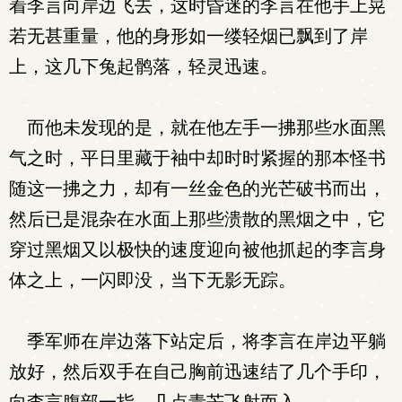
着李言向岸边飞去，这时昏迷的李言在他手上晃
若无甚重量，他的身形如一缕轻烟已飘到了岸
上，这几下兔起鹘落，轻灵迅速。
而他未发现的是，就在他左手一拂那些水面黑
气之时，平日里藏于袖中却时时紧握的那本怪书
随这一拂之力，却有一丝金色的光芒破书而出，
然后已是混杂在水面上那些溃散的黑烟之中，它
穿过黑烟又以极快的速度迎向被他抓起的李言身
体之上，一闪即没，当下无影无踪。
季军师在岸边落下站定后，将李言在岸边平躺
放好，然后双手在自己胸前迅速结了几个手印，