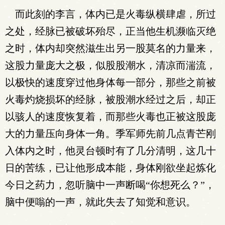
而此刻的李言，体内已是火毒纵横肆虐，所过
之处，经脉已被破坏殆尽，正当他生机濒临灭绝
之时，体内却突然滋生出另一股莫名的力量来，
这股力量庞大之极，似股股潮水，清凉而湍流，
以极快的速度穿过他身体每一部分，那些之前被
火毒灼烧损坏的经脉，被股潮水经过之后，却正
以骇人的速度恢复着，而那些火毒也正被这股庞
大的力量压向身体一角。季军师先前几点青芒刚
入体内之时，他灵台顿时有了几分清明，这几十
日的苦练，已让他形成本能，身体刚欲坐起炼化
今日之药力，忽听脑中一声断喝“你想死么？”，
脑中便嗡的一声，就此失去了知觉和意识。