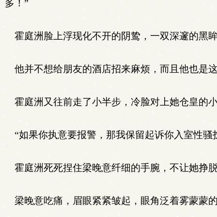
多！”
霍庭洲脸上浮现化不开的阴鸷，一双深邃的黑眸
他并不想给朋友的酒店招来麻烦，而且他也是这
霍庭洲又往前走了小半步，冷脸对上她仓皇的小
“如果你执意要报警，那我保留起诉你入室性骚
霍庭洲死死捏住梁晚意纤细的手腕，不让她挣脱
梁晚意吃痛，眉眼紧紧皱起，眼角泛着雾蒙蒙的