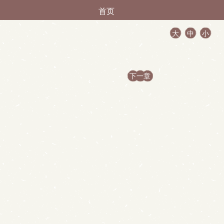
首页
大
中
小
下一章