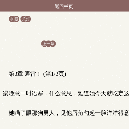
返回书页
护眼
关灯
上一章
第3章 避雷！ (第1/3页)
梁晚意一时语塞，什么意思，难道她今天就吃定
她瞄了眼那狗男人，见他唇角勾起一脸洋洋得意