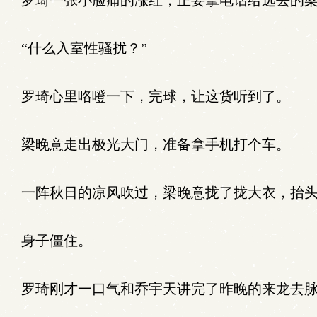
罗琦一张小脸痛的涨红，正要拿电话给远去的梁
“什么入室性骚扰？”
罗琦心里咯噔一下，完球，让这货听到了。
梁晚意走出极光大门，准备拿手机打个车。
一阵秋日的凉风吹过，梁晚意拢了拢大衣，抬头
身子僵住。
罗琦刚才一口气和乔宇天讲完了昨晚的来龙去脉