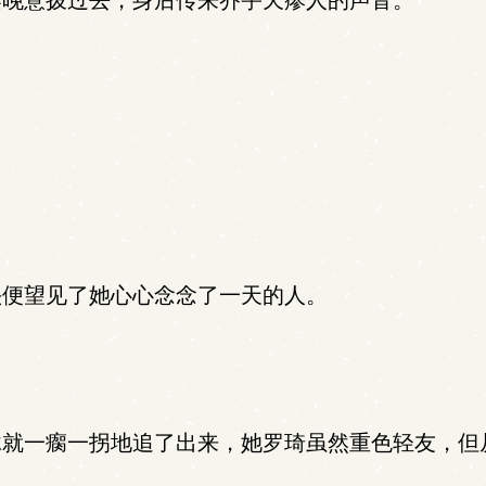
晚意拨过去，身后传来乔宇天瘆人的声音。
便望见了她心心念念了一天的人。
就一瘸一拐地追了出来，她罗琦虽然重色轻友，但