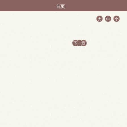
首页
大
中
小
下一章