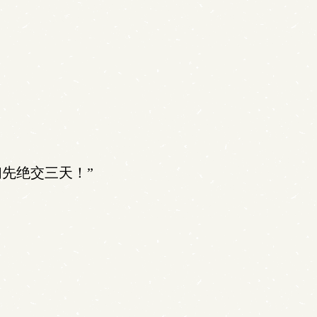
先绝交三天！”