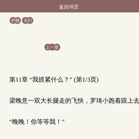
返回书页
护眼
关灯
上一章
第11章 “我抓紧什么？” (第1/3页)
梁晚意一双大长腿走的飞快，罗琦小跑着跟上
“晚晚！你等等我！”