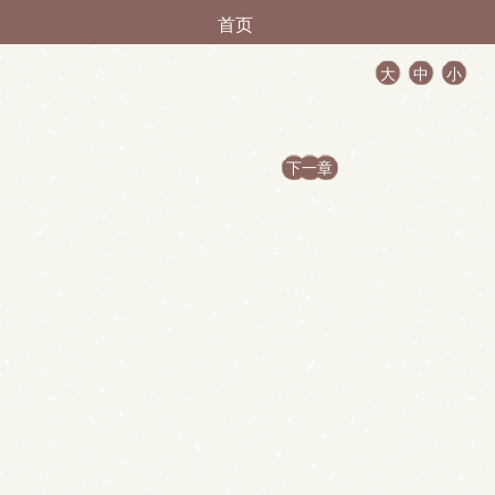
首页
大
中
小
下一章