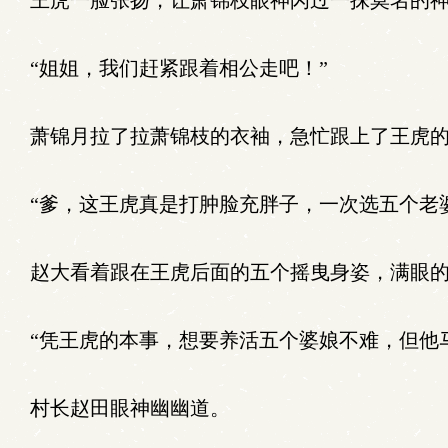
王虎一脸张扬，让萧锦枝眼神闪过一抹莫名的
“姐姐，我们赶紧跟着相公走吧！”
萧锦月拉了拉萧锦枝的衣袖，急忙跟上了王虎的
“爹，这王虎真是打肿脸充胖子，一次选五个老
赵大看着跟在王虎后面的五个摇曳身姿，满眼的
“凭王虎的本事，想要养活五个婆娘不难，但他
村长赵田眼神幽幽道。