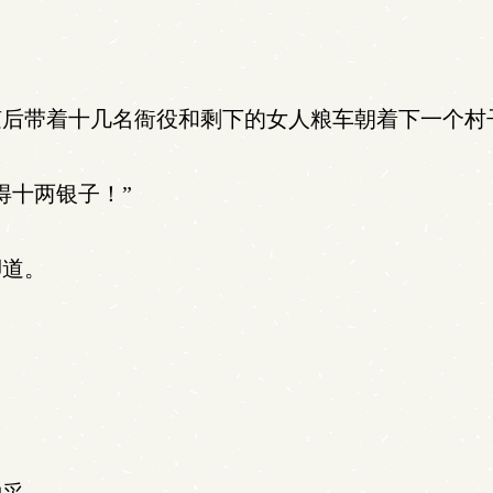
后带着十几名衙役和剩下的女人粮车朝着下一个村
得十两银子！”
脚道。