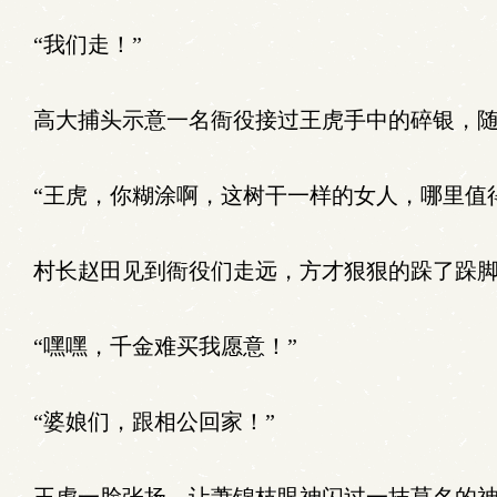
“我们走！”
高大捕头示意一名衙役接过王虎手中的碎银，随
“王虎，你糊涂啊，这树干一样的女人，哪里值
村长赵田见到衙役们走远，方才狠狠的跺了跺
“嘿嘿，千金难买我愿意！”
“婆娘们，跟相公回家！”