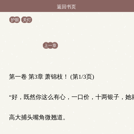
返回书页
护眼
关灯
上一章
第一卷 第3章 萧锦枝！ (第1/3页)
“好，既然你这么有心，一口价，十两银子，她
高大捕头嘴角微翘道。