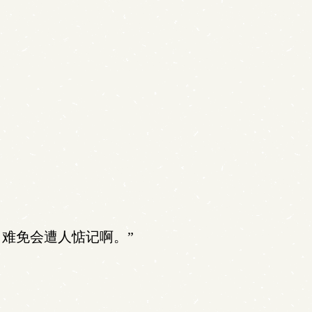
难免会遭人惦记啊。”