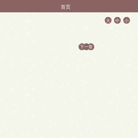
首页
大
中
小
下一章