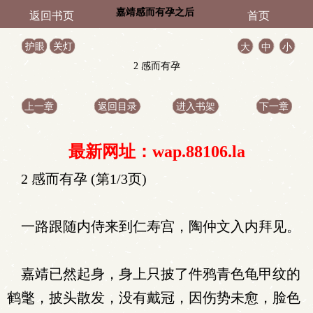
嘉靖感而有孕之后
返回书页
首页
护眼
关灯
大
中
小
2 感而有孕
上一章
返回目录
进入书架
下一章
最新网址：wap.88106.la
2 感而有孕 (第1/3页)
一路跟随内侍来到仁寿宫，陶仲文入内拜见。
嘉靖已然起身，身上只披了件鸦青色龟甲纹的
鹤氅，披头散发，没有戴冠，因伤势未愈，脸色