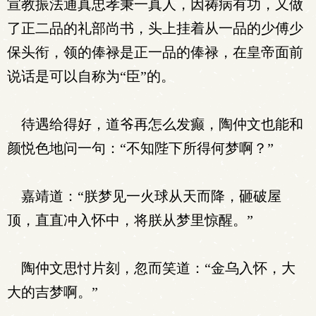
宣教振法通真忠孝秉一真人，因祷病有功，又做
了正二品的礼部尚书，头上挂着从一品的少傅少
保头衔，领的俸禄是正一品的俸禄，在皇帝面前
说话是可以自称为“臣”的。
待遇给得好，道爷再怎么发癫，陶仲文也能和
颜悦色地问一句：“不知陛下所得何梦啊？”
嘉靖道：“朕梦见一火球从天而降，砸破屋
顶，直直冲入怀中，将朕从梦里惊醒。”
陶仲文思忖片刻，忽而笑道：“金乌入怀，大
大的吉梦啊。”