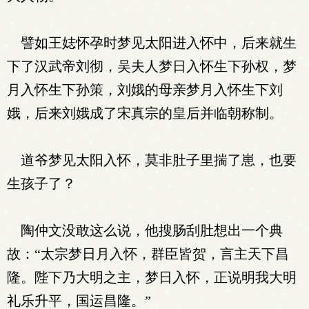
譬如王娡怀孕时梦见太阳进入怀中，后来就生
下了汉武帝刘彻，吴夫人梦日入怀生下孙权，梦
月入怀生下孙策，刘娥的母亲梦月入怀生下刘
娥，后来刘娥成了宋真宗的皇后并临朝称制。
道爷梦见太阳入怀，莫非肚子里揣了崽，也要
生孩子了？
陶仲文没敢这么说，他搜肠刮肚想出一个典
故：“太宗梦日月入怀，群臣皆贺，言主天下昌
隆。陛下乃大明之主，梦日入怀，正说明我大明
礼乐升平，国运昌隆。”