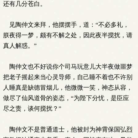
还有几分苍白。
见陶仲文来拜，他摆摆手，道：“不必多礼，
朕夜得一梦，颇有不解之处，因此夜半搅扰，请
真人解惑。”
陶仲文也不好说你个司马玩意儿大半夜做噩梦
把老子摇起来当心灵导师，自己睡不着也不许别
人睡真是缺德冒烟儿，他微微一笑，神态从容，
做尽了仙风道骨的姿态，“为陛下分忧，是臣应
尽之责，谈何搅扰？”
陶仲文不是普通道士，他被封为神霄保国弘烈