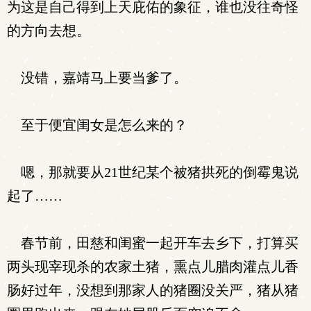
为这是自己得到上天庇佑的象征，谁也没往奇怪
的方向去想。
没错，嘉靖马上要当爹了。
至于便宜闺女是怎么来的？
嗯，那就要从21世纪某个被猪拱死的倒霉鬼说
起了……
春节前，田慈和闺蜜一起开车去乡下，打算买
两头现宰现杀的农家土猪，熏点儿腊肉灌点儿香
肠好过年，没想到那家人的猪圈没关严，猪从猪