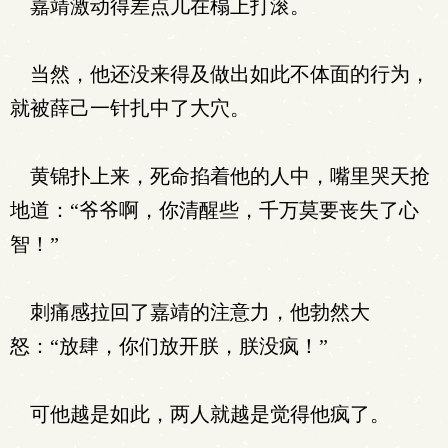
嘉靖激动得差点儿在榻上打滚。
当然，他还没来得及做出如此不体面的行为，
就被薛己一针扎中了大穴。
黄锦扑上来，死命掐着他的人中，嘴里哭天抢
地道：“爷爷啊，你清醒些，千万莫要丧失了心
智！”
刺痛感拉回了嘉靖的注意力，他勃然大
怒：“放肆，你们放开朕，朕没疯！”
可他越是如此，两人就越是觉得他疯了。