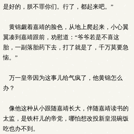
是好的，朕不罪你们。行了，都起来吧。”
黄锦觑着嘉靖的脸色，从地上爬起来，小心翼
翼凑到嘉靖跟前，劝慰道：“爷爷若是不喜这
胎，一副落胎药下去，打了就是了，千万莫要急
恼。”
万一皇帝因为这事儿给气疯了，他黄锦怎么
办？
像他这种从小跟随嘉靖长大，伴随嘉靖读书的
太监，是铁杆儿的帝党，哪怕想改投新皇混碗饭
吃也办不到。