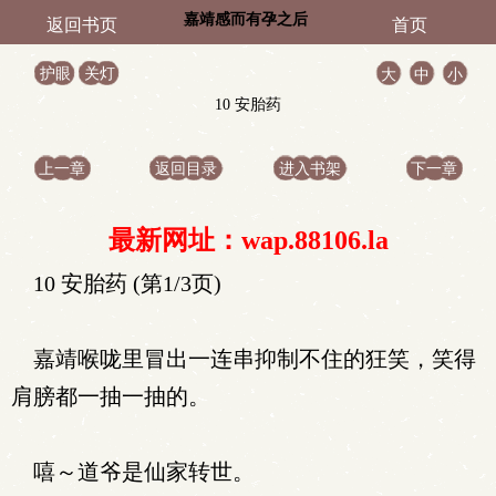
嘉靖感而有孕之后
返回书页
首页
护眼
关灯
大
中
小
10 安胎药
上一章
返回目录
进入书架
下一章
最新网址：wap.88106.la
10 安胎药 (第1/3页)
嘉靖喉咙里冒出一连串抑制不住的狂笑，笑得
肩膀都一抽一抽的。
嘻～道爷是仙家转世。