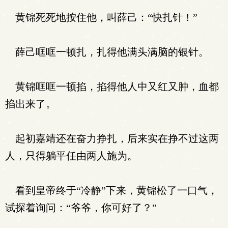
黄锦死死地按住他，叫薛己：“快扎针！”
薛己哐哐一顿扎，扎得他满头满脑的银针。
黄锦哐哐一顿掐，掐得他人中又红又肿，血都
掐出来了。
起初嘉靖还在奋力挣扎，后来实在挣不过这两
人，只得躺平任由两人施为。
看到皇帝终于“冷静”下来，黄锦松了一口气，
试探着询问：“爷爷，你可好了？”