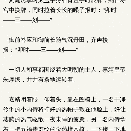
刻漏房掌时太监手持石青金字时辰牌，到仁寿
宫中换牌，同时拉着长长的嗓子报时：“卯时
——三——刻——”
御前答应和御前长随气沉丹田，齐声接
报：“卯时——三——刻——”
一切人和事都围绕着大明朝的主人，嘉靖皇帝
朱厚熜，井井有条地运转着。
嘉靖闭着眼，仰着头，靠在圈椅上，一名干净
伶俐的小内侍将拧好的热帕子敷在他脸上，好让
蒸腾的热气驱散一夜未睡的疲惫，另一名内侍拿
着一把五福捧寿纹的金药檀木梳，一下接一下地