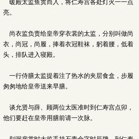
暖殿太监鱼贯而入，将仁寿宫各处灯火一一点
亮。
尚衣监负责给皇帝穿衣裳的太监，分别叫做尚
衣，尚冠，尚履，捧着衣冠鞋袜，躬着腰，低着
头，排队进入寝殿。
一行侍膳太监提着注了热水的夹层食盒，步履
匆匆地给皇帝送来早膳。
谈允贤与薛、顾两位太医准时到仁寿宫点卯，
他们要赶在皇帝用膳前请一次脉。