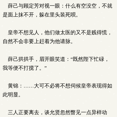
薛己与顾定芳对视一眼：什么有空没空，不就
是面上抹不开，躲在里头装死呗。
皇帝不想见人，他们做太医的又不是贱得慌，
自然不会非要上赶着为他请脉。
薛己拱拱手，眉开眼笑道：“既然陛下忙碌，
我等便不打搅了。”
黄锦：……大可不必将不想伺候皇帝表现得如
此明显。
三人正要离去，谈允贤忽然瞥见一点异样动