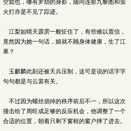
空如也，哪有罗劫的身影，随同连那九黎图和萤
火灯亦是不见了踪迹。
江梨如晴天霹雳一般怔住了，有些难以置信，
竟然因为她一句话，娘就不顾身体健康，生了江
果？
玉麒麟此刻还被天兵压制，这可是说的话字字
句句都是与云裳有关。
不过因为螺丝崩掉的秩序前后不一，所以这次
撞击给了周旺成足够的反应机会，他调整了一个
合适的位置，朝着只剩下窗框的窗户摔了进去。