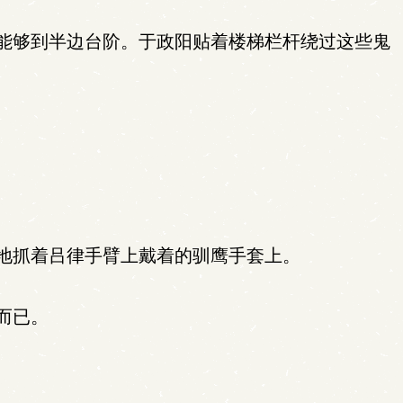
能够到半边台阶。于政阳贴着楼梯栏杆绕过这些鬼
地抓着吕律手臂上戴着的驯鹰手套上。
而已。