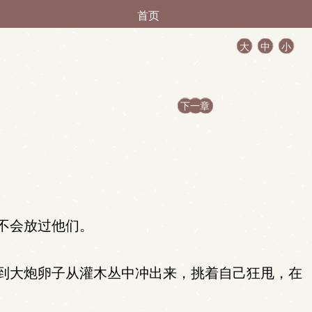
首页
大
中
小
下一章
不会放过他们。
到大炮卵子从灌木丛中冲出来，挑着自己狂甩，在