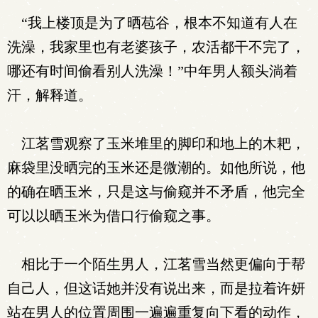
“我上楼顶是为了晒苞谷，根本不知道有人在
洗澡，我家里也有老婆孩子，农活都干不完了，
哪还有时间偷看别人洗澡！”中年男人额头淌着
汗，解释道。
江茗雪观察了玉米堆里的脚印和地上的木耙，
麻袋里没晒完的玉米还是微潮的。如他所说，他
的确在晒玉米，只是这与偷窥并不矛盾，他完全
可以以晒玉米为借口行偷窥之事。
相比于一个陌生男人，江茗雪当然更偏向于帮
自己人，但这话她并没有说出来，而是拉着许妍
站在男人的位置周围一遍遍重复向下看的动作，