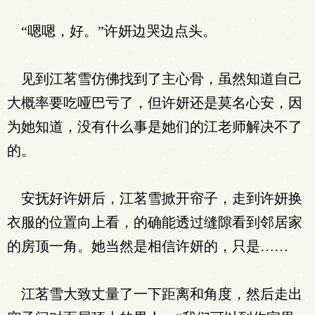
“嗯嗯，好。”许妍边哭边点头。
见到江茗雪仿佛找到了主心骨，虽然知道自己
大概率要吃哑巴亏了，但许妍还是莫名心安，因
为她知道，没有什么事是她们的江老师解决不了
的。
安抚好许妍后，江茗雪掀开帘子，走到许妍换
衣服的位置向上看，的确能透过缝隙看到邻居家
的房顶一角。她当然是相信许妍的，只是……
江茗雪大致丈量了一下距离和角度，然后走出