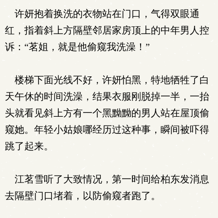
许妍抱着换洗的衣物站在门口，气得双眼通
红，指着斜上方隔壁邻居家房顶上的中年男人控
诉：“茗姐，就是他偷窥我洗澡！”
楼梯下面光线不好，许妍怕黑，特地牺牲了白
天午休的时间洗澡，结果衣服刚脱掉一半，一抬
头就看见斜上方有一个黑黝黝的男人站在屋顶偷
窥她。年轻小姑娘哪经历过这种事，瞬间被吓得
跳了起来。
江茗雪听了大致情况，第一时间给柏东发消息
去隔壁门口堵着，以防偷窥者跑了。