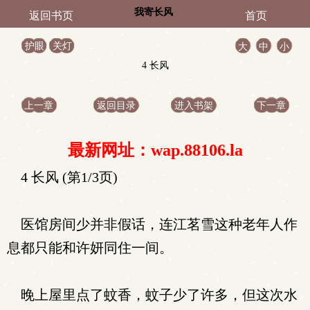
我寄长风
返回书页
首页
护眼
关灯
大
中
小
4 长风
上一章
返回目录
进入书架
下一章
最新网址：wap.88106.la
4 长风 (第1/3页)
医馆房间少并非假话，连江茗雪这种老年人作
息都只能和许妍同住一间。
晚上屋里点了蚊香，蚊子少了许多，但这次水