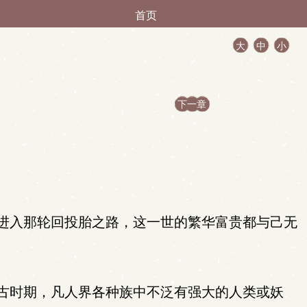
首页
大
中
小
下一章
进入那轮回投胎之路，这一世的繁华富贵都与己无
古时期，凡人界各种族中不泛有强大的人类或妖