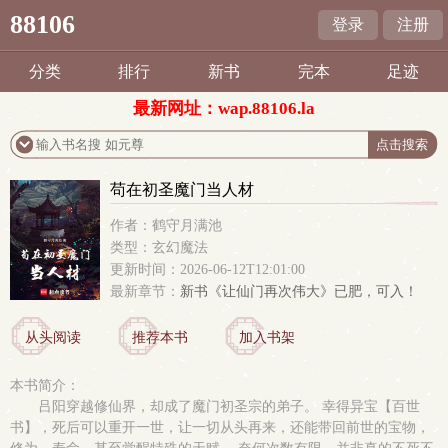
88106
登录
注册
分类
排行
新书
完本
足迹
最新网址：wap.88106.la
苟在初圣魔门当人材
作者：鹤守月满池
类型：玄幻魔法
更新时间：2026-06-12T12:01:00
最新章节：
新书《让仙门再次伟大》已肥，可入！
从头阅读
推荐本书
加入书架
本书简介：
吕阳穿越修仙界，却成了魔门初圣宗的弟子。 幸得异宝【百世
书】，死后可以重开一世，让一切从头再来，还能带回前世的宝物，