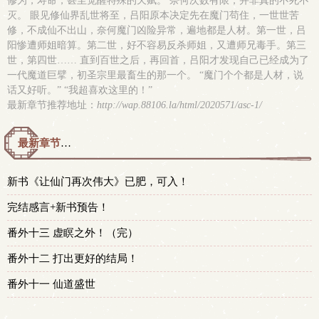
修为，寿命，甚至觉醒特殊的天赋。 奈何次数有限，并非真的不死不
灭。 眼见修仙界乱世将至，吕阳原本决定先在魔门苟住，一世世苦
修，不成仙不出山，奈何魔门凶险异常，遍地都是人材。第一世，吕
阳惨遭师姐暗算。第二世，好不容易反杀师姐，又遭师兄毒手。第三
世，第四世…… 直到百世之后，再回首，吕阳才发现自己已经成为了
一代魔道巨擘，初圣宗里最畜生的那一个。 “魔门个个都是人材，说
话又好听。” “我超喜欢这里的！”
最新章节推荐地址：
http://wap.88106.la/html/2020571/asc-1/
最新章节预览 更新时间：2026-06-12T12:01:00
新书《让仙门再次伟大》已肥，可入！
完结感言+新书预告！
番外十三 虚瞑之外！（完）
番外十二 打出更好的结局！
番外十一 仙道盛世