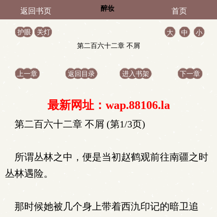
醉妆
返回书页
首页
护眼
关灯
大
中
小
第二百六十二章 不屑
上一章
返回目录
进入书架
下一章
最新网址：wap.88106.la
第二百六十二章 不屑 (第1/3页)
所谓丛林之中，便是当初赵鹤观前往南疆之时
丛林遇险。
那时候她被几个身上带着西氿印记的暗卫追