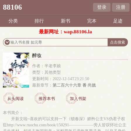
88106
登录
注册
分类
排行
新书
完本
足迹
最新网址：wap.88106.la
醉妆
作者：半老李娘
类型：其他类型
更新时间：2022-12-14T23:21:50
最新章节：
第二百六十六章 番 尚旒
从头阅读
推荐本书
加入书架
本书简介：
开新文啦~喜欢的可以支持一下《锁春深》娇矜公主VS伪君子权
臣http://www.ruochu.com/book/150291——————旁人皆叹怀社公主