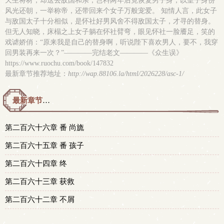
天生将材，却送去敌国和亲；岂料两年后竟恢复男子身，以皇子身份
风光还朝，一举称帝，还带回来个女子万般宠爱。 知情人言，此女子
与敌国太子十分相似，是怀社好男风舍不得敌国太子，才寻的替身。
但无人知晓，床榻之上女子躺在怀社臂弯，眼见怀社一脸餍足，笑的
戏谑娇俏：“原来我是自己的替身啊，听说陛下喜欢男人，要不，我穿
回男装再来一次？”————完结老文————《众生误》
https://www.ruochu.com/book/147832
最新章节推荐地址：
http://wap.88106.la/html/2026228/asc-1/
最新章节预览 更新时间：2022-12-14T23:21:50
第二百六十六章 番 尚旒
第二百六十五章 番 孩子
第二百六十四章 终
第二百六十三章 获救
第二百六十二章 不屑