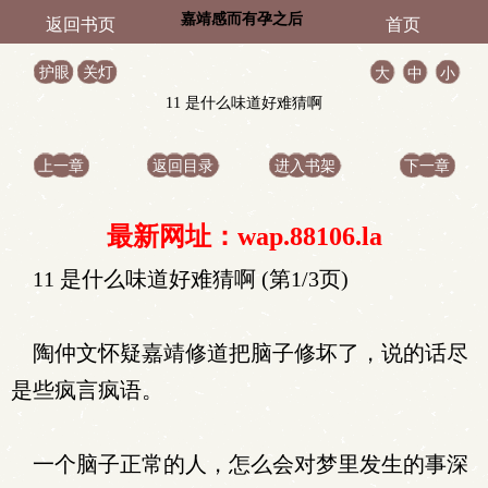
嘉靖感而有孕之后
返回书页
首页
护眼
关灯
大
中
小
11 是什么味道好难猜啊
上一章
返回目录
进入书架
下一章
最新网址：wap.88106.la
11 是什么味道好难猜啊 (第1/3页)
陶仲文怀疑嘉靖修道把脑子修坏了，说的话尽
是些疯言疯语。
一个脑子正常的人，怎么会对梦里发生的事深