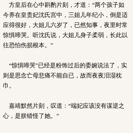
方皇后在心中斟酌片刻，才道：“两个孩子如
今养在皇贵妃沈氏宫中，三姐儿年纪小，倒是适
应得很好，大姐儿六岁了，已然知事，夜里时常
惊惧啼哭。听沈氏说，大姐儿身子柔弱，长此以
往恐怕伤损根本。”
“惊惧啼哭”已经是粉饰过后的委婉说法了，实
则是思念亡母悲痛不能自已，故而夜夜泪湿枕
巾。
嘉靖默然片刻，叹道：“端妃应该没有谋逆之
心，是朕错怪了她。”