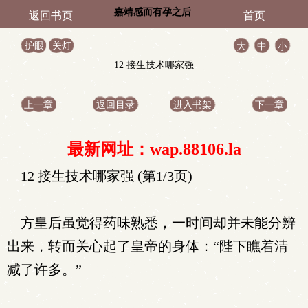
嘉靖感而有孕之后
返回书页
首页
护眼
关灯
大
中
小
12 接生技术哪家强
上一章
返回目录
进入书架
下一章
最新网址：wap.88106.la
12 接生技术哪家强 (第1/3页)
方皇后虽觉得药味熟悉，一时间却并未能分辨
出来，转而关心起了皇帝的身体：“陛下瞧着清
减了许多。”