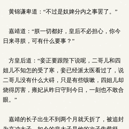
黄锦谦卑道：“不过是奴婢分内之事罢了。”
嘉靖道：“朕一切都好，皇后不必担心，你今
日来寻朕，可有什么要事？”
方皇后道：“妾正要跟陛下说呢，二哥儿和四
姐儿不知怎的受了寒，妾已经派太医看过了，说
二哥儿没有什么大碍，只是有些咳嗽，四姐儿却
烧得厉害，雍妃从昨日守到今日，一刻也不敢合
眼。”
嘉靖的长子出生不到两个月就夭折了，被追封