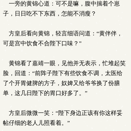
一旁的黄锦心道：可不是嘛，腹中揣着个崽
子，日日吃不下东西，怎能不消瘦？
方皇后看向黄锦，轻言细语问道：“黄伴伴，
可是宫中饮食不合陛下口味？”
黄锦看了嘉靖一眼，见他并无表示，忙堆起笑
脸，回道：“前阵子陛下有些饮食不调，太医给
了个开胃健脾的方子，奴婢又给爷爷换了份膳
单，这几日陛下的胃口好多了。”
方皇后微微一笑：“陛下身边正该有你这样妥
帖仔细的老人儿照看着。”