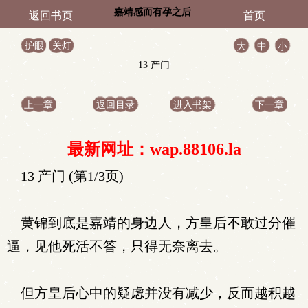
嘉靖感而有孕之后
返回书页
首页
护眼
关灯
大
中
小
13 产门
上一章
返回目录
进入书架
下一章
最新网址：wap.88106.la
13 产门 (第1/3页)
黄锦到底是嘉靖的身边人，方皇后不敢过分催
逼，见他死活不答，只得无奈离去。
但方皇后心中的疑虑并没有减少，反而越积越