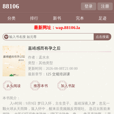
88106
登录
注册
分类
排行
新书
完本
足迹
最新网址：wap.88106.la
嘉靖感而有孕之后
作者：孟水水
类型：其他类型
更新时间：2026-08-08T21:00:00
最新章节：
125 交规培训课
从头阅读
推荐本书
加入书架
本书简介：
入v时间：9月9日 梦日入怀，主生贵子。 嘉靖深夜入梦，忽见一
颗火球从天而降，落入怀中，醒来后竟频频反胃呕吐。 急召太医前来