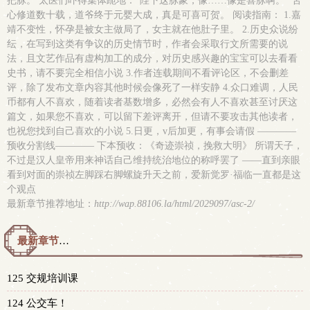
把脉。 太医们吓得集体跪地：“陛下这脉象，像……像是喜脉啊。” 苦
心修道数十载，道爷终于元婴大成，真是可喜可贺。 阅读指南： 1.嘉
靖不变性，怀孕是被女主做局了，女主就在他肚子里。 2.历史众说纷
纭，在写到这类有争议的历史情节时，作者会采取行文所需要的说
法，且文艺作品有虚构加工的成分，对历史感兴趣的宝宝可以去看看
史书，请不要完全相信小说 3.作者连载期间不看评论区，不会删差
评，除了发布文章内容其他时候会像死了一样安静 4.众口难调，人民
币都有人不喜欢，随着读者基数增多，必然会有人不喜欢甚至讨厌这
篇文，如果您不喜欢，可以留下差评离开，但请不要攻击其他读者，
也祝您找到自己喜欢的小说 5.日更，v后加更，有事会请假 ————
预收分割线———— 下本预收：《奇迹崇祯，挽救大明》 所谓天子，
不过是汉人皇帝用来神话自己维持统治地位的称呼罢了 ——直到亲眼
看到对面的崇祯左脚踩右脚螺旋升天之前，爱新觉罗·福临一直都是这
个观点
最新章节推荐地址：
http://wap.88106.la/html/2029097/asc-2/
最新章节预览 更新时间：2026-08-08T21:00:00
125 交规培训课
124 公交车！