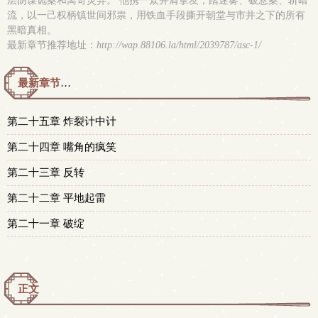
层阴谋诡案和离奇灵异。 他携一众并肩挚友，踏迷雾、破悬案、斩暗
流，以一己权柄镇世间邪祟，用铁血手段撕开朝堂与市井之下的所有
黑暗真相。
最新章节推荐地址：
http://wap.88106.la/html/2039787/asc-1/
最新章节预览 更新时间：2026-05-12T17:22:00
第二十五章 炸裂计中计
第二十四章 嘴角的疯笑
第二十三章 反转
第二十二章 平地起雷
第二十一章 破绽
正文