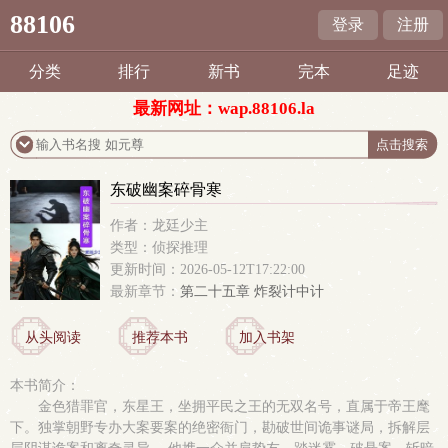
88106
登录
注册
分类
排行
新书
完本
足迹
最新网址：wap.88106.la
东破幽案碎骨寒
作者：龙廷少主
类型：侦探推理
更新时间：2026-05-12T17:22:00
最新章节：
第二十五章 炸裂计中计
从头阅读
推荐本书
加入书架
本书简介：
金色猎罪官，东星王，坐拥平民之王的无双名号，直属于帝王麾
下。独掌朝野专办大案要案的绝密衙门，勘破世间诡事谜局，拆解层