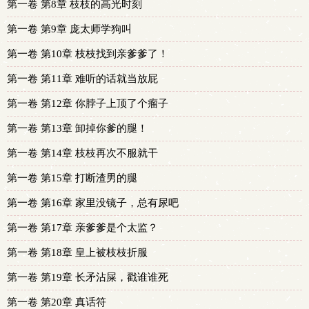
第一卷 第8章 枝枝的高光时刻
第一卷 第9章 庞太师学狗叫
第一卷 第10章 枝枝找到亲爹爹了！
第一卷 第11章 难听的话就当放屁
第一卷 第12章 你脖子上顶了个瘤子
第一卷 第13章 卸掉你爹的腿！
第一卷 第14章 枝枝再次不服就干
第一卷 第15章 打断渣男的腿
第一卷 第16章 家里没镜子，总有尿吧
第一卷 第17章 亲爹爹是个太监？
第一卷 第18章 皇上被枝枝折服
第一卷 第19章 长矛沾屎，戳谁谁死
第一卷 第20章 真话符