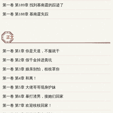
第一卷 第189章 找到慕南霆的踪迹了
第一卷 第188章 慕南霆失踪
正文
第一卷 第1章 你是天道，不服就干
第一卷 第2章 假千金掉进粪坑
第一卷 第3章 娘亲别怕，枝枝罩你
第一卷 第4章 和离！
第一卷 第5章 大佬哥哥现身护妹
第一卷 第6章 暴打渣男，接她们回家
第一卷 第7章 欢迎枝枝回家！