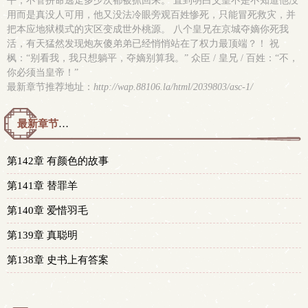
平，不管拼命逃走多少次都被抓回来。 直到明白父皇不是不知道他没
用而是真没人可用，他又没法冷眼旁观百姓惨死，只能冒死救灾，并
把本应地狱模式的灾区变成世外桃源。 八个皇兄在京城夺嫡你死我
活，有天猛然发现炮灰傻弟弟已经悄悄站在了权力最顶端？！ 祝
枫：“别看我，我只想躺平，夺嫡别算我。” 众臣 / 皇兄 / 百姓：“不，
你必须当皇帝！”
最新章节推荐地址：
http://wap.88106.la/html/2039803/asc-1/
最新章节预览 更新时间：2026-05-30T17:26:00
第142章 有颜色的故事
第141章 替罪羊
第140章 爱惜羽毛
第139章 真聪明
第138章 史书上有答案