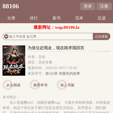
88106
登录
注册
分类
排行
新书
完本
足迹
最新网址：wap.88106.la
为皇位赶我走，现在跪求我回宫
作者：文屹
类型：历史军事
更新时间：2026-05-30T17:26:00
最新章节：
第142章 有颜色的故事
从头阅读
推荐本书
加入书架
本书简介：
别人穿越叠buff，祝枫穿越叠bug。 大夏外有鞑靼强敌，内有瘟疫
肆虐，他这个庶出皇子被打包送去疫区当祭品。 欺男霸女，摆烂躺