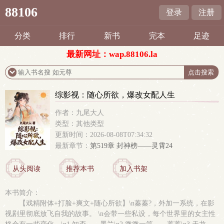
88106
登录
注册
分类
排行
新书
完本
足迹
最新网址：wap.88106.la
综影视：随心所欲，爆改女配人生
作者：九尾大人
类型：其他类型
更新时间：2026-08-08T07:34:32
最新章节：
第519章 封神榜——灵霄24
从头阅读
推荐本书
加入书架
本书简介：
【戏精附体+打脸+爽文+随心所欲】\n蓁蓁?，外加一系统，在影
视剧里彻底放飞自我的故事。 \n会带一些私设，每个世界里的女主性