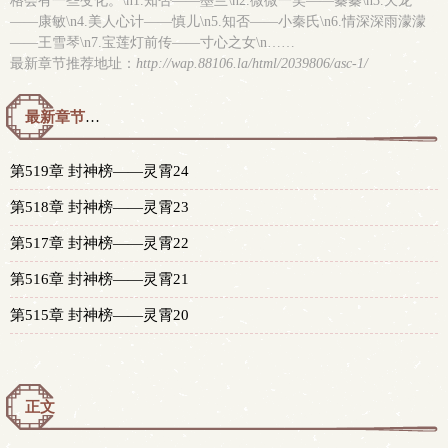
格会有一些变化。\n1.知否——墨兰\n2.微微一笑——蓁蓁\n3.天龙
——康敏\n4.美人心计——慎儿\n5.知否——小秦氏\n6.情深深雨濛濛
——王雪琴\n7.宝莲灯前传——寸心之女\n……
最新章节推荐地址：
http://wap.88106.la/html/2039806/asc-1/
最新章节预览 更新时间：2026-08-08T07:34:32
第519章 封神榜——灵霄24
第518章 封神榜——灵霄23
第517章 封神榜——灵霄22
第516章 封神榜——灵霄21
第515章 封神榜——灵霄20
正文